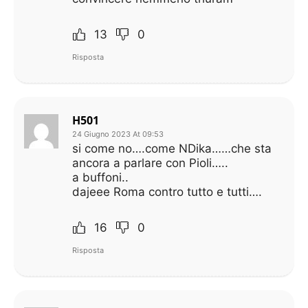
13
0
Risposta
H501
24 Giugno 2023 At 09:53
si come no….come NDika……che sta
ancora a parlare con Pioli…..
a buffoni..
dajeee Roma contro tutto e tutti….
16
0
Risposta