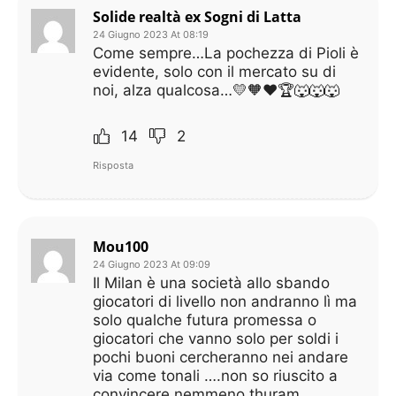
Solide realtà ex Sogni di Latta
24 Giugno 2023 At 08:19
Come sempre…La pochezza di Pioli è
evidente, solo con il mercato su di
noi, alza qualcosa…💛🧡❤️🏆🐺🐺🐺
14
2
Risposta
Mou100
24 Giugno 2023 At 09:09
Il Milan è una società allo sbando
giocatori di livello non andranno lì ma
solo qualche futura promessa o
giocatori che vanno solo per soldi i
pochi buoni cercheranno nei andare
via come tonali ….non so riuscito a
convincere nemmeno thuram