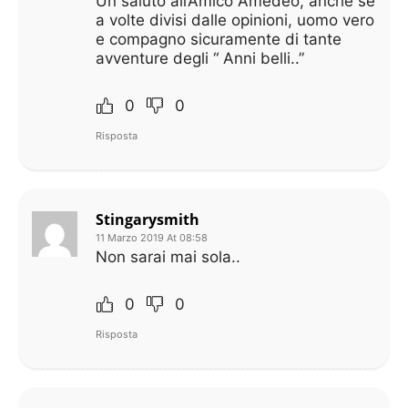
Un saluto all’Amico Amedeo, anche se
a volte divisi dalle opinioni, uomo vero
e compagno sicuramente di tante
avventure degli “ Anni belli..”
0
0
Risposta
Stingarysmith
11 Marzo 2019 At 08:58
Non sarai mai sola..
0
0
Risposta