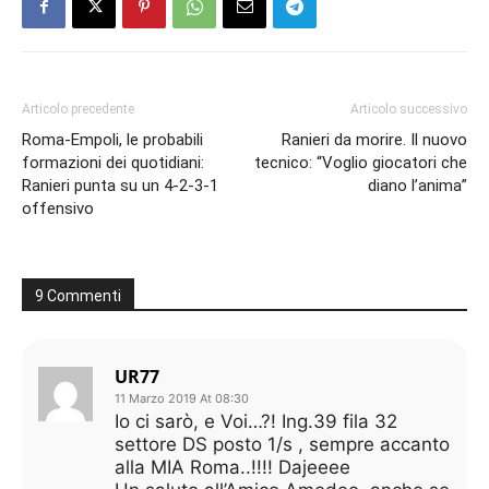
Articolo precedente
Articolo successivo
Roma-Empoli, le probabili
Ranieri da morire. Il nuovo
formazioni dei quotidiani:
tecnico: “Voglio giocatori che
Ranieri punta su un 4-2-3-1
diano l’anima”
offensivo
9 Commenti
UR77
11 Marzo 2019 At 08:30
Io ci sarò, e Voi…?! Ing.39 fila 32
settore DS posto 1/s , sempre accanto
alla MIA Roma..!!!! Dajeeee