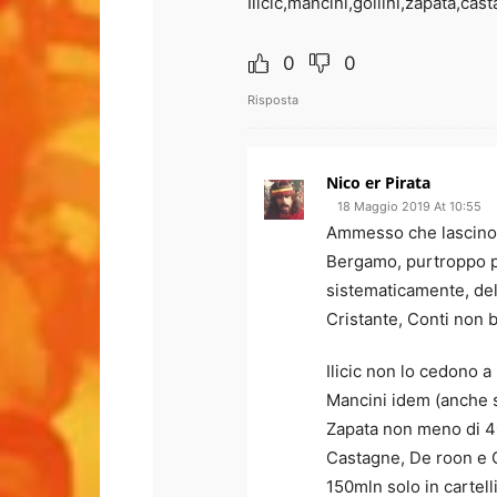
Ilicic,mancini,gollini,zapata,ca
0
0
Risposta
Nico er Pirata
18 Maggio 2019 At 10:55
Ammesso che lascino 
Bergamo, purtroppo pe
sistematicamente, delu
Cristante, Conti non 
Ilicic non lo cedono a
Mancini idem (anche s
Zapata non meno di 40
Castagne, De roon e G
150mln solo in cartell