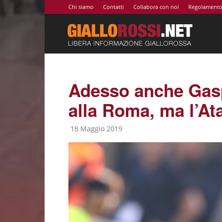
Chi siamo
Contatti
Collabora con noi
Regolament
Giallor
|
Adesso anche Gaspe
alla Roma, ma l’Ata
Notizie
18 Maggio 2019
AS
Roma,