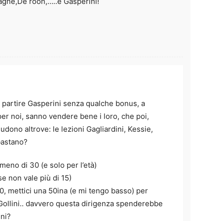
stagne,De roon,…..e Gasperini!
partire Gasperini senza qualche bonus, a
r noi, sanno vendere bene i loro, che poi,
dono altrove: le lezioni Gagliardini, Kessie,
bastano?
 meno di 30 (e solo per l’età)
e non vale più di 15)
, mettici una 50ina (e mi tengo basso) per
ollini.. davvero questa dirigenza spenderebbe
ini?