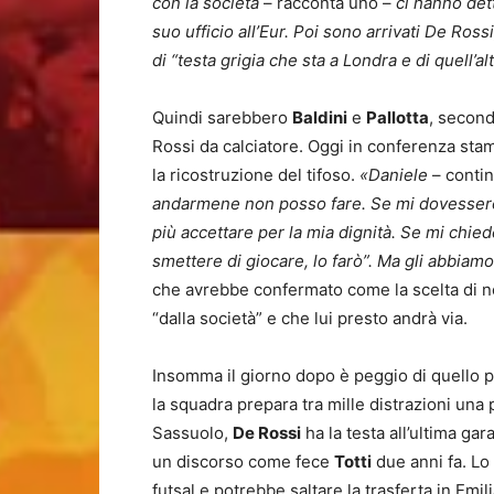
con la società
– racconta uno –
ci hanno det
suo ufficio all’Eur. Poi sono arrivati De Ross
di “testa grigia che sta a Londra e di quell’
Quindi sarebbero
Baldini
e
Pallotta
, second
Rossi da calciatore. Oggi in conferenza st
la ricostruzione del tifoso.
«Daniele
– contin
andarmene non posso fare. Se mi dovessero 
più accettare per la mia dignità. Se mi chied
smettere di giocare, lo farò”. Ma gli abbiamo
che avrebbe confermato come la scelta di non
“dalla società” e che lui presto andrà via.
Insomma il giorno dopo è peggio di quello pri
la squadra prepara tra mille distrazioni una 
Sassuolo,
De Rossi
ha la testa all’ultima gar
un discorso come fece
Totti
due anni fa. Lo 
futsal e potrebbe saltare la trasferta in Emili