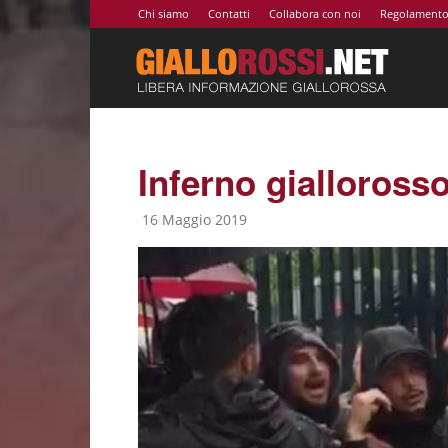
Chi siamo
Contatti
Collabora con noi
Regolament
Giallor
|
Inferno gialloross
16 Maggio 2019
Notizie
AS
Roma,