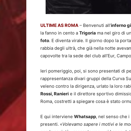
ULTIME AS ROMA
– Benvenuti all’
inferno g
la fanno in cento a
Trigoria
ma nel giro di un
foto
. E diventa virale. Il giorno dopo la port
rabbia degli ultrà, che già nella notte aveva
capovolte tra la sede del club all’Eur, Campo
Ieri pomeriggio, poi, si sono presentati di 
rappresentanza divari gruppi della Curva Sud
veleno contro la dirigenza, urlato la loro r
Rossi, Ranieri
e il direttore sportivo dimiss
Roma, costretti a spiegare cosa è stato ormai
E qui interviene
Whatsapp
, nel senso che i 
presenti. «
Volevamo sapere i motivi e le mod