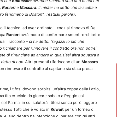
to che
Baldissoni
avrebbe ricevuto solo uno di noi nel
i,
Ranieri
e
Massara
. Il mister ha detto che la scelta è
altro fenomeno di Boston”. Testuali parole».
o il tecnico, ad aver ordinato il «no» al rinnovo di De
ampa
Ranieri
avrà modo di confermare smentire-chiarire
ua il racconto –
ci ha detto: “ragazzi io più che
richiamare per rinnovare il contratto ora non potrei
ete di rinunciare ad andare in qualsiasi altra squadra e
 detto di no
». Altri presenti riferiscono di un
Massara
 rinnovare il contratto al capitano sia stata presa
ma, i tifosi devono sorbirsi un’altra coppa della Lazio,
partita cruciale da giocare sabato a Reggio col
a col Parma, in cui saluterà i tifosi senza però leggere
stesso Totti che è volato in
Kuwait
per un torneo di
a. Al suo rientro ha intenzione di parlare con gli altri