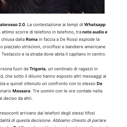
ialorosso 2.0
. La contestazione ai tempi di
Whatsapp
 attimo scorre di telefono in telefono, tra
note audio e
a chiusa dalla
Roma
in faccia a De Rossi esplode la
no piazzato striscioni, crocifissi e bandiere americane
 Testaccio e la strada dove abita il capitano in centro.
persona fuori da
Trigoria
, un centinaio di ragazzi in
, che sotto il diluvio hanno esposto altri messaggi al
abbia e quindi ottenuto un confronto con lo stesso
De
ionario
Massara
. Tre uomini con le ore contate nella
 deciso da altri.
resoconti arrivano dai telefoni degli stessi tifosi
alità di questa decisione. Abbiamo chiesto di parlare