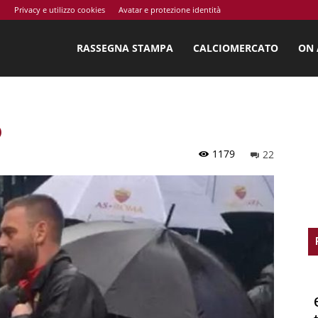
o
Privacy e utilizzo cookies
Avatar e protezione identità
ossi.net
RASSEGNA STAMPA
CALCIOMERCATO
ON 
o
1179
22