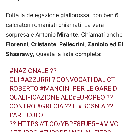
Folta la delegazione giallorossa, con ben 6
calciatori romanisti chiamati. La vera
sorpresa è Antonio
Mirante
. Chiamati anche
Florenzi
,
Cristante
,
Pellegrini
,
Zaniolo
ed
El
Shaarawy,
Questa la lista completa:
#NAZIONALE
??
GLI
#AZZURRI
? CONVOCATI DAL CT
ROBERTO
#MANCINI
PER LE GARE DI
QUALIFICAZIONE ALL’
#EUROPEO
??
CONTRO
#GRECIA
?? E
#BOSNIA
??.
L’ARTICOLO
??
HTTPS://T.CO/YBPE8FUE5H
#VIVO