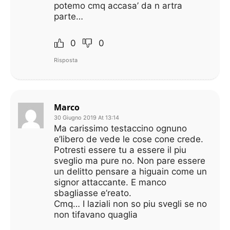
potemo cmq accasa’ da n artra
parte…
0
0
Risposta
Marco
30 Giugno 2019 At 13:14
Ma carissimo testaccino ognuno
e’libero de vede le cose cone crede.
Potresti essere tu a essere il piu
sveglio ma pure no. Non pare essere
un delitto pensare a higuain come un
signor attaccante. E manco
sbagliasse e’reato.
Cmq… I laziali non so piu svegli se no
non tifavano quaglia