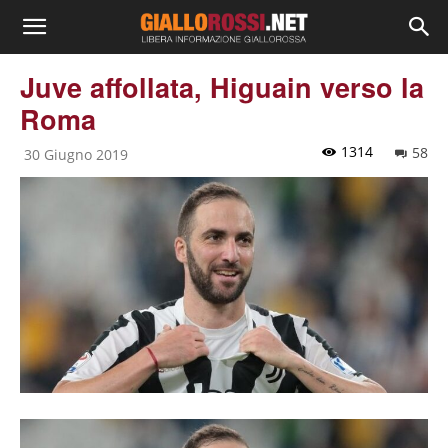
Juve affollata, Higuain verso la
Roma
1314
58
30 Giugno 2019