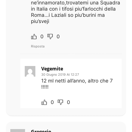
ne’innamorato,trovatemi una Squadra
in Italia con i tifosi piu’farlocchi della
Roma…i Laziali so piu’burini ma
piu’sveji
0
0
Risposta
Vegemite
30 Giugno 2019 At 12:27
12 ml netti all’anno, altro che 7
!!!!!
0
0
Gregorio