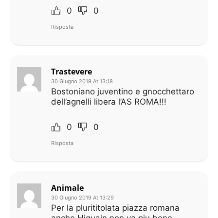
0
0
Risposta
Trastevere
30 Giugno 2019 At 13:18
Bostoniano juventino e gnocchettaro
dell’agnelli libera l’AS ROMA!!!
0
0
Risposta
Animale
30 Giugno 2019 At 13:29
Per la plurititolata piazza romana
anche Higuain non va piu bene