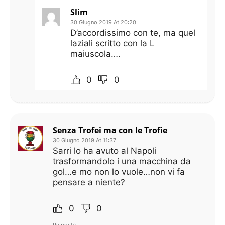
Slim
30 Giugno 2019 At 20:20
D’accordissimo con te, ma quel
laziali scritto con la L
maiuscola….
0
0
Senza Trofei ma con le Trofie
30 Giugno 2019 At 11:37
Sarri lo ha avuto al Napoli
trasformandolo i una macchina da
gol…e mo non lo vuole…non vi fa
pensare a niente?
0
0
Risposta