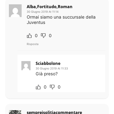
Alba,Fortitudo,Roman
30 Giugno 2019 At 11:14
Ormai siamo una succursale della
Juventus
0
0
Risposta
Sciabbolone
30 Giugno 2019 At 11:33
Già preso?
0
0
sempreisolitiacommentare