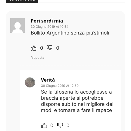
Pori sordi mia
30 Giugno 2019 At 10:54
Bollito Argentino senza piu’stimoli
0
0
Risposta
Verità
30 Giugno 2019 At 12:59
Se la tifoseria lo accogliesse a
braccia aperte si potrebbe
disporre subito nel migliore dei
modi e tornare a fare il rapace
0
0