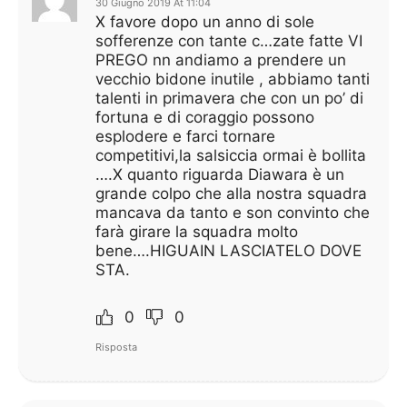
30 Giugno 2019 At 11:04
X favore dopo un anno di sole
sofferenze con tante c…zate fatte VI
PREGO nn andiamo a prendere un
vecchio bidone inutile , abbiamo tanti
talenti in primavera che con un po’ di
fortuna e di coraggio possono
esplodere e farci tornare
competitivi,la salsiccia ormai è bollita
….X quanto riguarda Diawara è un
grande colpo che alla nostra squadra
mancava da tanto e son convinto che
farà girare la squadra molto
bene….HIGUAIN LASCIATELO DOVE
STA.
0
0
Risposta