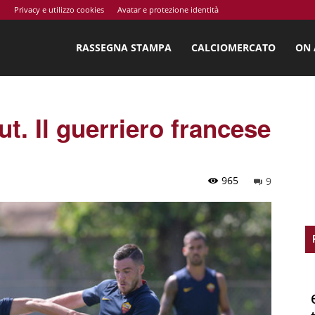
o
Privacy e utilizzo cookies
Avatar e protezione identità
ossi.net
RASSEGNA STAMPA
CALCIOMERCATO
ON 
ut. Il guerriero francese
965
9