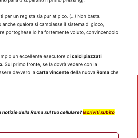
ano palla o superano il primo pressing).
i per un regista sia pur atipico. (…) Non basta.
anche qualora si cambiasse il sistema di gioco,
tore portoghese lo ha fortemente voluto, convincendolo
empio un eccellente esecutore di
calci piazzati
o
. Sul primo fronte, se la dovrà vedere con la
ssere davvero la
carta vincente
della nuova
Roma
che
notizie della Roma sul tuo cellulare?
Iscriviti subito