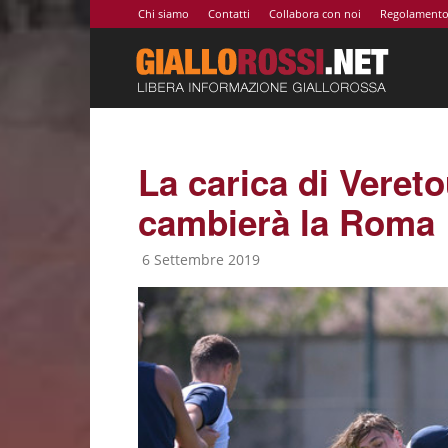
Chi siamo
Contatti
Collabora con noi
Regolament
Giallor
|
La carica di Vereto
cambierà la Roma
Notizie
6 Settembre 2019
AS
Roma,