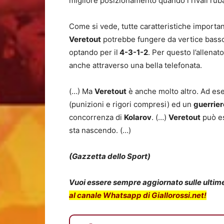
migliore posizionamento quando i rivali rub
Come si vede, tutte caratteristiche important
Veretout
potrebbe fungere da vertice basso 
optando per il
4-3-1-2
. Per questo l’allena
anche attraverso una bella telefonata.
(…) Ma
Veretout
è anche molto altro. Ad es
(punizioni e rigori compresi) ed un
guerrier
concorrenza di
Kolarov
. (…)
Veretout
può e
sta nascendo. (…)
(Gazzetta dello Sport)
Vuoi essere sempre aggiornato sulle ultime 
al canale Whatsapp di Giallorossi.net!