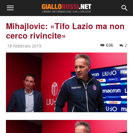
Mihajlovic: «Tifo Lazio ma non
cerco rivincite»
636
2
18 Febbraio 2019