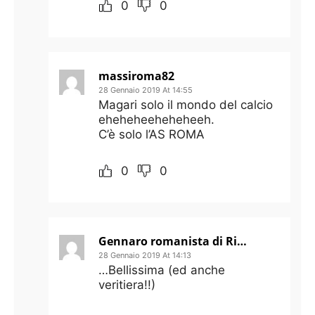
0
0
massiroma82
28 Gennaio 2019 At 14:55
Magari solo il mondo del calcio
eheheheeheheheeh.
C’è solo l’AS ROMA
0
0
Gennaro romanista di Rimini
28 Gennaio 2019 At 14:13
…Bellissima (ed anche
veritiera!!)