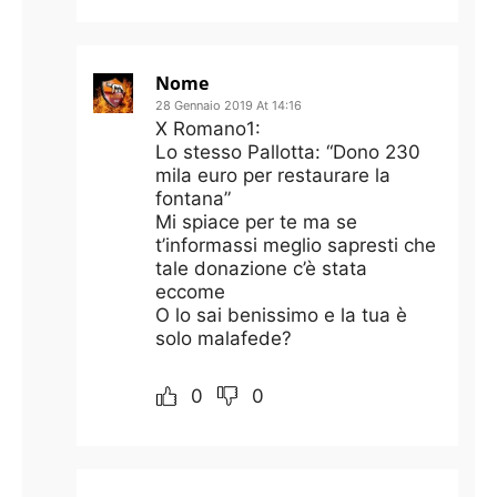
Nome
28 Gennaio 2019 At 14:16
X Romano1:
Lo stesso Pallotta: “Dono 230
mila euro per restaurare la
fontana”
Mi spiace per te ma se
t’informassi meglio sapresti che
tale donazione c’è stata
eccome
O lo sai benissimo e la tua è
solo malafede?
0
0