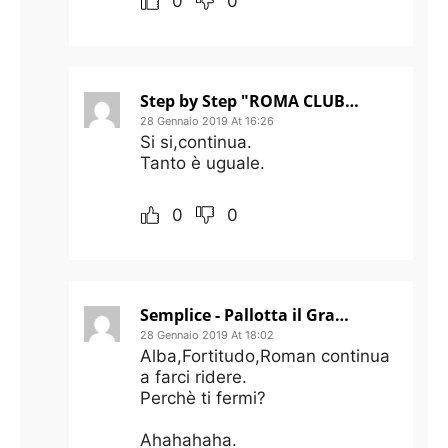
0
0
Step by Step "ROMA CLUB JAMES PALLOTTA"
28 Gennaio 2019 At 16:26
Si si,continua.
Tanto è uguale.
0
0
Semplice - Pallotta il Grande
28 Gennaio 2019 At 18:02
Alba,Fortitudo,Roman continua
a farci ridere.
Perchè ti fermi?
Ahahahaha.