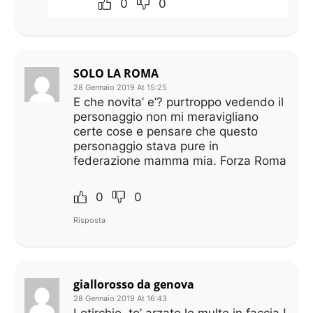
0
0
SOLO LA ROMA
28 Gennaio 2019 At 15:25
E che novita’ e’? purtroppo vedendo il
personaggio non mi meravigliano
certe cose e pensare che questo
personaggio stava pure in
federazione mamma mia. Forza Roma
0
0
Risposta
giallorosso da genova
28 Gennaio 2019 At 16:43
Lotirchio, to’ arzato le multe in faccia !