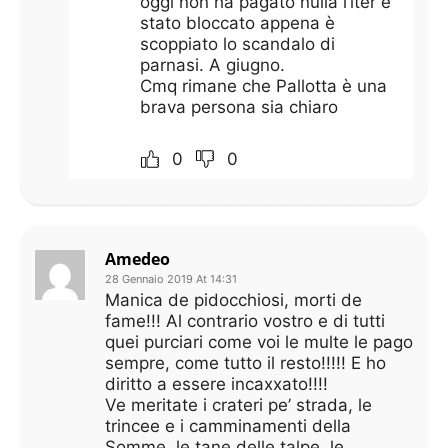
oggi non ha pagato nulla l’iter è
stato bloccato appena è
scoppiato lo scandalo di
parnasi. A giugno.
Cmq rimane che Pallotta è una
brava persona sia chiaro
0
0
Amedeo
28 Gennaio 2019 At 14:31
Manica de pidocchiosi, morti de
fame!!! Al contrario vostro e di tutti
quei purciari come voi le multe le pago
sempre, come tutto il resto!!!!! E ho
diritto a essere incaxxato!!!!
Ve meritate i crateri pe’ strada, le
trincee e i camminamenti della
Somme, le tane delle talpe, le