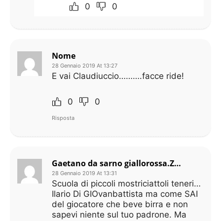
0
0
Nome
28 Gennaio 2019 At 13:27
E vai Claudiuccio……….facce ride!
0
0
Risposta
Gaetano da sarno giallorossa.ZANIOLO NON SI TOCCA
28 Gennaio 2019 At 13:31
Scuola di piccoli mostriciattoli teneri…
Ilario Di GIOvanbattista ma come SAI
del giocatore che beve birra e non
sapevi niente sul tuo padrone. Ma