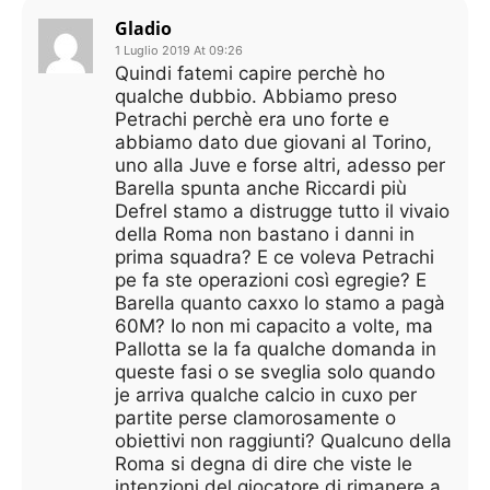
Gladio
1 Luglio 2019 At 09:26
Quindi fatemi capire perchè ho
qualche dubbio. Abbiamo preso
Petrachi perchè era uno forte e
abbiamo dato due giovani al Torino,
uno alla Juve e forse altri, adesso per
Barella spunta anche Riccardi più
Defrel stamo a distrugge tutto il vivaio
della Roma non bastano i danni in
prima squadra? E ce voleva Petrachi
pe fa ste operazioni così egregie? E
Barella quanto caxxo lo stamo a pagà
60M? Io non mi capacito a volte, ma
Pallotta se la fa qualche domanda in
queste fasi o se sveglia solo quando
je arriva qualche calcio in cuxo per
partite perse clamorosamente o
obiettivi non raggiunti? Qualcuno della
Roma si degna di dire che viste le
intenzioni del giocatore di rimanere a