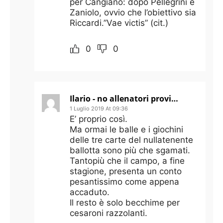
per Cangiano: dopo Pellegrini e
Zaniolo, ovvio che l’obiettivo sia
Riccardi.”Vae victis” (cit.)
0
0
Ilario - no allenatori provinciali, no p&p, no plusvalenze.
1 Luglio 2019 At 09:36
E’ proprio così.
Ma ormai le balle e i giochini
delle tre carte del nullatenente
ballotta sono più che sgamati.
Tantopiù che il campo, a fine
stagione, presenta un conto
pesantissimo come appena
accaduto.
Il resto è solo becchime per
cesaroni razzolanti.