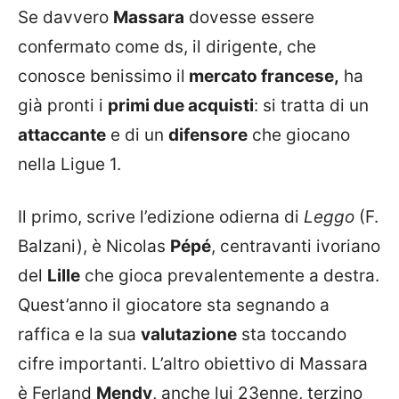
Se davvero
Massara
dovesse essere
confermato come ds, il dirigente, che
conosce benissimo il
mercato francese,
ha
già pronti i
primi due acquisti
: si tratta di un
attaccante
e di un
difensore
che giocano
nella Ligue 1.
Il primo, scrive l’edizione odierna di
Leggo
(F.
Balzani), è Nicolas
Pépé
, centravanti ivoriano
del
Lille
che gioca prevalentemente a destra.
Quest’anno il giocatore sta segnando a
raffica e la sua
valutazione
sta toccando
cifre importanti. L’altro obiettivo di Massara
è Ferland
Mendy
, anche lui 23enne, terzino