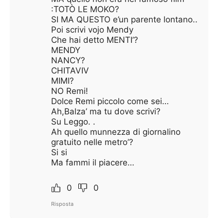
:TOTÒ LE MOKO?
SI MA QUESTO e’un parente lontano..
Poi scrivi vojo Mendy
Che hai detto MENTI’?
MENDY
NANCY?
CHITAVIV
MIMI?
NO Remi!
Dolce Remi piccolo come sei…
Ah,Balza’ ma tu dove scrivi?
Su Leggo. .
Ah quello munnezza di giornalino
gratuito nelle metro’?
Si si
Ma fammi il piacere…
0
0
Risposta