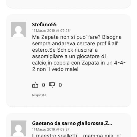
Stefano55
11 Marzo 2019 At 09:28
Ma Zapata non si puo’ fare? Bisogna
sempre andareva cercare profili all’
estero.Se Schick riuscira’ a
assomigliare a un giocatore di
calcio,in coppia con Zapata in un 4-4-
2 non li vedo male!
0
0
Risposta
Gaetano da sarno giallorossa.ZANIOLO NON SI TOCCA
11 Marzo 2019 At 09:37
Il maestro spalletti. ..mamma mia..e’