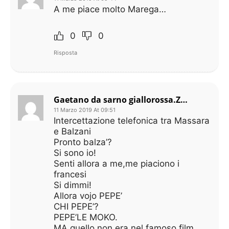
A me piace molto Marega…
0
0
Risposta
Gaetano da sarno giallorossa.ZANIOLO NON SI TOCCA
11 Marzo 2019 At 09:51
Intercettazione telefonica tra Massara
e Balzani
Pronto balza’?
Si sono io!
Senti allora a me,me piaciono i
francesi
Si dimmi!
Allora vojo PEPE’
CHI PEPE’?
PEPE’LE MOKO.
MA quello non era nel famoso film