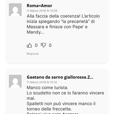
Roma=Amor
11 Marzo 2019 At 10:05
Alla faccia della coerenza! L’articolo
inizia spiegando “la precarietà” di
Massara e finisce con Pepe’ e
Mandy…
0
0
Risposta
Gaetano da sarno giallorossa.ZANIOLO NON SI TOCCA
11 Marzo 2019 At 10:10
Manco come turista.
Lo scudetto non ce lo faranno vincere
mai.
Spalletti non può vincere manco il
torneo delle freccette.