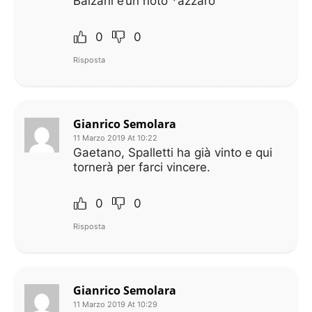
Balzani e’un noto *azzaro
0
0
Risposta
Gianrico Semolara
11 Marzo 2019 At 10:22
Gaetano, Spalletti ha già vinto e qui
tornerà per farci vincere.
0
0
Risposta
Gianrico Semolara
11 Marzo 2019 At 10:29