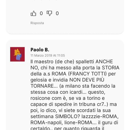
0
0
Risposta
Paolo B.
11 Marzo 2019 At 11:05
Il maestro (de che) spalletti ANCHE
NO, chi ha messo alla porta la STORIA
della a.s ROMA (FRANCY TOTTI) per
gelosia e invidia NON DEVE PIÙ
TORNARE… (a milano sta facendo la
stessa cosa con icardi… questo,
rosicone com è, se va a torino e
capace di spedire in tribuna cr7..) ma
poi, io dico, vi siete scordati la sua
settimana SIMBOLO? lazzzzie-ROMA,
ROMA-napoli, lione-ROMA… il guru di
certaldo.. per quanto riguarda il