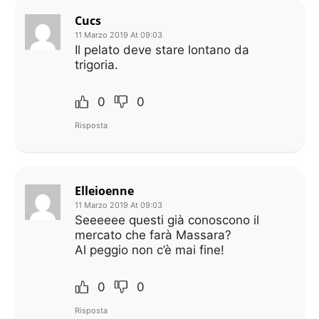
Cucs
11 Marzo 2019 At 09:03
Il pelato deve stare lontano da
trigoria.
0
0
Risposta
Elleioenne
11 Marzo 2019 At 09:03
Seeeeee questi già conoscono il
mercato che farà Massara?
Al peggio non c’è mai fine!
0
0
Risposta