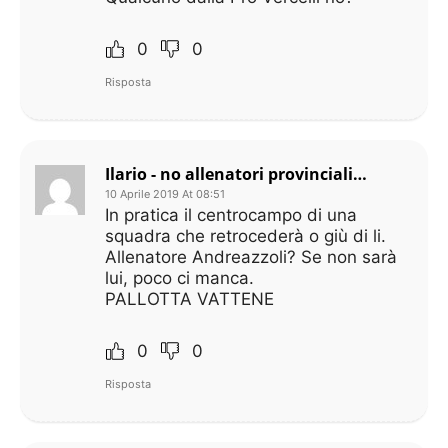
0
0
Risposta
Ilario - no allenatori provinciali, no p&p, no plusvalenze.
10 Aprile 2019 At 08:51
In pratica il centrocampo di una
squadra che retrocederà o giù di li.
Allenatore Andreazzoli? Se non sarà
lui, poco ci manca.
PALLOTTA VATTENE
0
0
Risposta