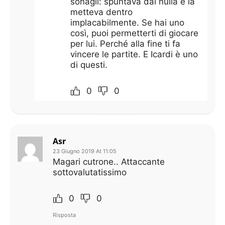
sonagli: spuntava dal nulla e la
metteva dentro
implacabilmente. Se hai uno
così, puoi permetterti di giocare
per lui. Perché alla fine ti fa
vincere le partite. E Icardi è uno
di questi.
0
0
Asr
23 Giugno 2019 At 11:05
Magari cutrone.. Attaccante
sottovalutatissimo
0
0
Risposta