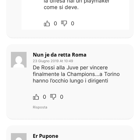
la difesa hai un playmaker
come si deve.
0
0
Nun je da retta Roma
23 Giugno 2019 At 10:49
De Rossi alla Juve per vincere
finalmente la Champions…a Torino
hanno l’occhio lungo i dirigenti
0
0
Risposta
Er Pupone