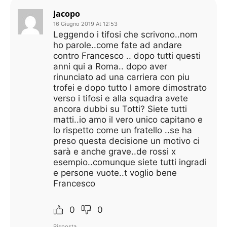
Jacopo
16 Giugno 2019 At 12:53
Leggendo i tifosi che scrivono..nom
ho parole..come fate ad andare
contro Francesco .. dopo tutti questi
anni qui a Roma.. dopo aver
rinunciato ad una carriera con piu
trofei e dopo tutto l amore dimostrato
verso i tifosi e alla squadra avete
ancora dubbi su Totti? Siete tutti
matti..io amo il vero unico capitano e
lo rispetto come un fratello ..se ha
preso questa decisione un motivo ci
sarà e anche grave..de rossi x
esempio..comunque siete tutti ingradi
e persone vuote..t voglio bene
Francesco
0
0
Risposta