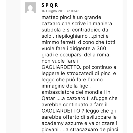
S P Q R
16 Giugno 2019 At 10:43
matteo pinci è un grande
cazxaro che scrive in maniera
subdola e si contraddice da
solo . riepiloghiamo …pinci e
mimmo ferretti dicono che totti
vuole fare i dirigente a 360
gradi e occuparsi della roma.
non vuole fare i
GAGLIARDETTO. poi continuo a
leggere le stroxzatedi di pinci e
leggo che può fare l’uomo
immagine della figc ,
ambasciatore dei mondiali in
Qatar ….a cazxaro ti sfugge che
avrebbe continuato a fare il
GAGLIARDETTO ? leggo che gli
sarebbe offerto di sviluppare le
academy azzurre e valorizzare i
giovani ….a stracazxaro de pinci