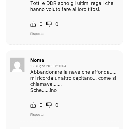
Totti e DDR sono gli ultimi regali che
hanno voluto fare ai loro tifosi.
0
0
Risposta
Nome
16 Giugno 2019 At 11:04
Abbandonare la nave che affonda…..
mi ricorda un’altro capitano… come si
chiamava…….
Sche……ino
0
0
Risposta