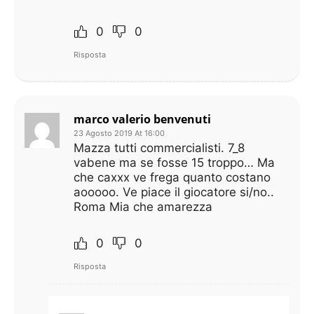
0
0
Risposta
marco valerio benvenuti
23 Agosto 2019 At 16:00
Mazza tutti commercialisti. 7_8
vabene ma se fosse 15 troppo… Ma
che caxxx ve frega quanto costano
aooooo. Ve piace il giocatore si/no..
Roma Mia che amarezza
0
0
Risposta