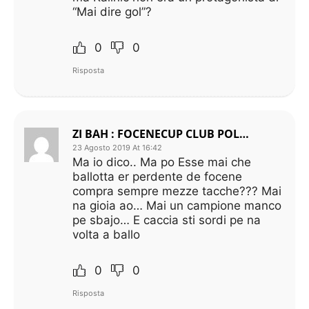
“Mai dire gol”?
0
0
Risposta
ZI BAH : FOCENECUP CLUB POLLOTTO ER PERDENTE DE FOCENE
23 Agosto 2019 At 16:42
Ma io dico.. Ma po Esse mai che
ballotta er perdente de focene
compra sempre mezze tacche??? Mai
na gioia ao… Mai un campione manco
pe sbajo… E caccia sti sordi pe na
volta a ballo
0
0
Risposta