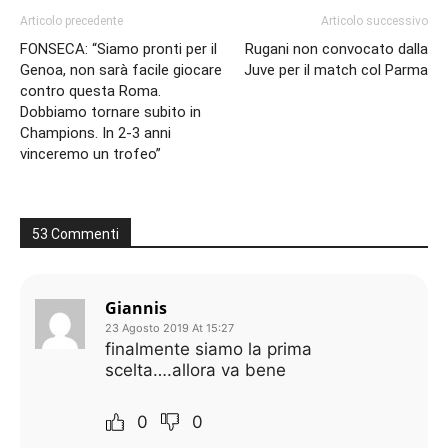
Articolo precedente
Articolo successivo
FONSECA: “Siamo pronti per il
Rugani non convocato dalla
Genoa, non sarà facile giocare
Juve per il match col Parma
contro questa Roma.
Dobbiamo tornare subito in
Champions. In 2-3 anni
vinceremo un trofeo”
53 Commenti
Giannis
23 Agosto 2019 At 15:27
finalmente siamo la prima
scelta….allora va bene
0
0