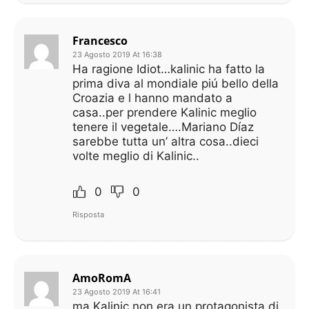
Francesco
23 Agosto 2019 At 16:38
Ha ragione Idiot…kalinic ha fatto la
prima diva al mondiale piú bello della
Croazia e l hanno mandato a
casa..per prendere Kalinic meglio
tenere il vegetale….Mariano Díaz
sarebbe tutta un’ altra cosa..dieci
volte meglio di Kalinic..
0
0
Risposta
AmoRomA
23 Agosto 2019 At 16:41
ma Kalinic non era un protagonista di