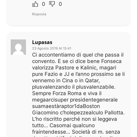
0
0
Risposta
Lupasas
23 Agosto 2019 At 15:41
Ci accontentiamo di quel che passa il
convento. E se ci dice bene Fonseca
valorizza Pastore e Kalinic, magari
pure Fazio e JJ e l’anno prossimo se li
vennemo in Cina o in Qatar,
plusvalenzando il plusvalenzabile.
Sempre Forza Roma e viva il
megaarcisuper presidentegenerale
suamaestàraptor1daBoston
Giacomino c’holepezzealculo Pallotta.
L’ho riscritto perché non si leggeva
tutto… Casomai qualcuno
fraintendesse… Società di m. senza