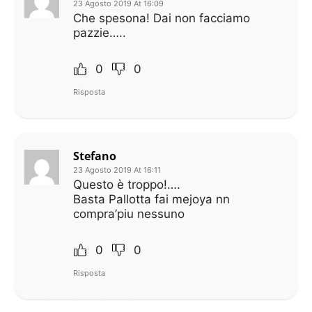
23 Agosto 2019 At 16:09
Che spesona! Dai non facciamo
pazzie…..
0
0
Risposta
Stefano
23 Agosto 2019 At 16:11
Questo è troppo!….
Basta Pallotta fai mejoya nn
compra’piu nessuno
0
0
Risposta