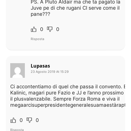
PS. A Pluto Aldair ma che ta pagato la
Juve pe di che rugani CI serve come il
pane???
0
0
Risposta
Lupasas
23 Agosto 2019 At 15:29
Ci accontentiamo di quel che passa il convento. E 
Kalinic, magari pure Fazio e JJ e l’anno prossimo s
il plusvalenzabile. Sempre Forza Roma e viva il
megaarcisuperpresidentegeneralesuamaestàraptor1
0
0
Risposta