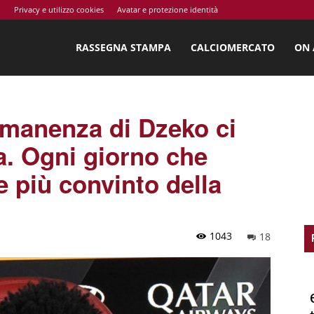
o
Privacy e utilizzo cookies
Avatar e protezione identità
ossi.net
RASSEGNA STAMPA
CALCIOMERCATO
ON 
manenza di Dzeko ci
a. Ogni giorno che
 più convinto della
1043
18