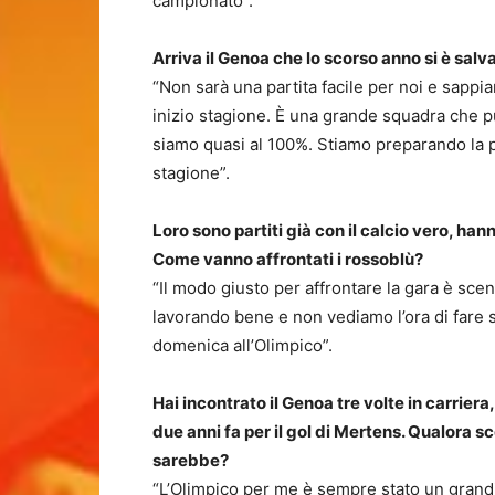
campionato”.
Arriva il Genoa che lo scorso anno si è salv
“Non sarà una partita facile per noi e sappia
inizio stagione. È una grande squadra che p
siamo quasi al 100%. Stiamo preparando la pa
stagione”.
Loro sono partiti già con il calcio vero, han
Come vanno affrontati i rossoblù?
“Il modo giusto per affrontare la gara è sce
lavorando bene e non vediamo l’ora di fare su
domenica all’Olimpico”.
Hai incontrato il Genoa tre volte in carrier
due anni fa per il gol di Mertens. Qualora
sarebbe?
“L’Olimpico per me è sempre stato un grand