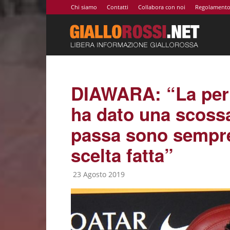
Chi siamo
Contatti
Collabora con noi
Regolament
Giallor
|
DIAWARA: “La per
ha dato una scoss
Notizie
passa sono sempre
scelta fatta”
AS
23 Agosto 2019
Roma,