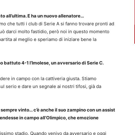
ato all’ultima. E ha un nuovo allenatore…
mo che tutti i club di Serie A si fanno trovare pronti ad
uò darci molto fastidio, però noi in questo momento
rtita al meglio e speriamo di iniziare bene la
no battuto 4-1 l’Imolese, un avversario di Serie C.
ndere in campo con la cattiveria giusta. Stiamo
l serio e dare un segnale ai nostri tifosi, già da
a, sempre vinto… c’è anche il suo zampino con un assist
 scendesse in campo all’Olimpico, che emozione
issimo stadio. Quando venivo da avversario e oggi