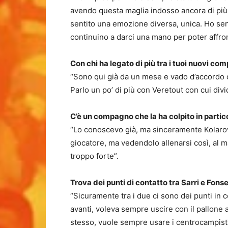
avendo questa maglia indosso ancora di più. 
sentito una emozione diversa, unica. Ho sentit
continuino a darci una mano per poter affro
Con chi ha legato di più tra i tuoi nuovi co
“Sono qui già da un mese e vado d’accordo co
Parlo un po’ di più con Veretout con cui divi
C’è un compagno che la ha colpito in partic
“Lo conoscevo già, ma sinceramente Kolaro
giocatore, ma vedendolo allenarsi così, al 
troppo forte”.
Trova dei punti di contatto tra Sarri e Fons
“Sicuramente tra i due ci sono dei punti in 
avanti, voleva sempre uscire con il pallone 
stesso, vuole sempre usare i centrocampisti 