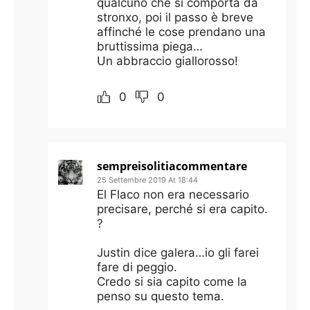
qualcuno che si comporta da
stronxo, poi il passo è breve
affinché le cose prendano una
bruttissima piega…
Un abbraccio giallorosso!
0
0
sempreisolitiacommentare
25 Settembre 2019 At 18:44
El Flaco non era necessario
precisare, perché si era capito.
?
Justin dice galera…io gli farei
fare di peggio.
Credo si sia capito come la
penso su questo tema.