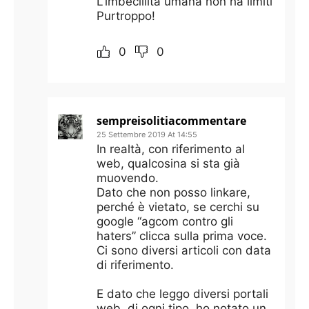
L’imbecillità umana non ha limiti
Purtroppo!
0
0
sempreisolitiacommentare
25 Settembre 2019 At 14:55
In realtà, con riferimento al
web, qualcosina si sta già
muovendo.
Dato che non posso linkare,
perché è vietato, se cerchi su
google “agcom contro gli
haters” clicca sulla prima voce.
Ci sono diversi articoli con data
di riferimento.
E dato che leggo diversi portali
web, di ogni tipo, ho notato un