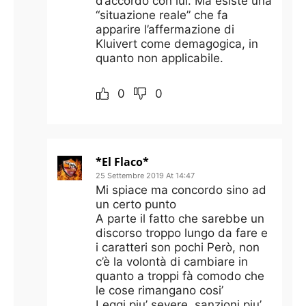
d’accordo con lui. Ma esiste una
“situazione reale” che fa
apparire l’affermazione di
Kluivert come demagogica, in
quanto non applicabile.
0
0
*El Flaco*
25 Settembre 2019 At 14:47
Mi spiace ma concordo sino ad
un certo punto
A parte il fatto che sarebbe un
discorso troppo lungo da fare e
i caratteri son pochi Però, non
c’è la volontà di cambiare in
quanto a troppi fà comodo che
le cose rimangano cosi’
Leggi piu’ severe, sanzioni piu’