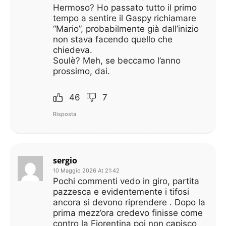
Hermoso? Ho passato tutto il primo
tempo a sentire il Gaspy richiamare
“Mario”, probabilmente già dall’inizio
non stava facendo quello che
chiedeva.
Soulè? Meh, se beccamo l’anno
prossimo, dai.
46
7
Risposta
sergio
10 Maggio 2026 At 21:42
Pochi commenti vedo in giro, partita
pazzesca e evidentemente i tifosi
ancora si devono riprendere . Dopo la
prima mezz’ora credevo finisse come
contro la Fiorentina poi non capisco