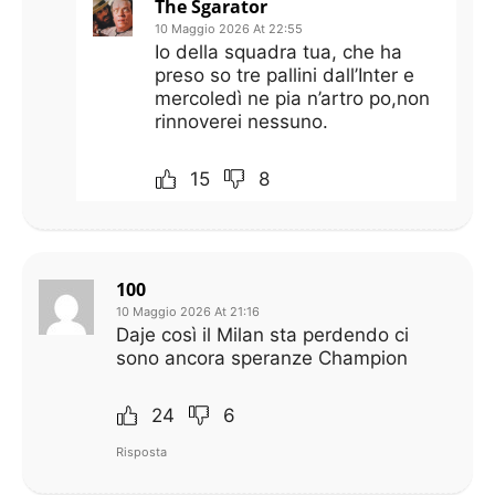
The Sgarator
10 Maggio 2026 At 22:55
Io della squadra tua, che ha
preso so tre pallini dall’Inter e
mercoledì ne pia n’artro po,non
rinnoverei nessuno.
15
8
100
10 Maggio 2026 At 21:16
Daje così il Milan sta perdendo ci
sono ancora speranze Champion
24
6
Risposta