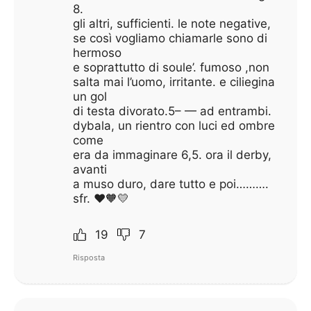
8.
gli altri, sufficienti. le note negative,
se così vogliamo chiamarle sono di
hermoso
e soprattutto di soule’. fumoso ,non
salta mai l’uomo, irritante. e ciliegina
un gol
di testa divorato.5– — ad entrambi.
dybala, un rientro con luci ed ombre
come
era da immaginare 6,5. ora il derby,
avanti
a muso duro, dare tutto e poi……….
sfr. ❤️🧡💛
19
7
Risposta