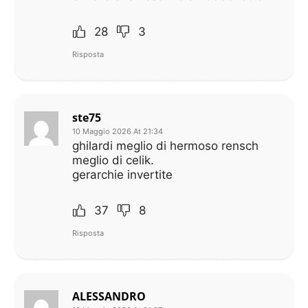
28
3
Risposta
ste75
10 Maggio 2026 At 21:34
ghilardi meglio di hermoso rensch
meglio di celik.
gerarchie invertite
37
8
Risposta
ALESSANDRO