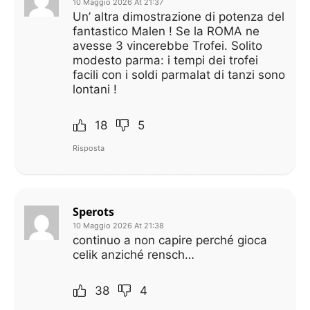
10 Maggio 2026 At 21:37
Un’ altra dimostrazione di potenza del
fantastico Malen ! Se la ROMA ne
avesse 3 vincerebbe Trofei. Solito
modesto parma: i tempi dei trofei
facili con i soldi parmalat di tanzi sono
lontani !
18
5
Risposta
Sperots
10 Maggio 2026 At 21:38
continuo a non capire perché gioca
celik anziché rensch…
38
4