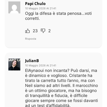
Papi Chulo
10 Maggio 2026 At 21:41
Oggi la difesa è stata penosa…voti
corretti.
23
2
Risposta
JulianB
10 Maggio 2026 At 21:41
ElAynaoui non incanta? Può darsi, ma
è dinamico e voglioso. Cristante ha
tirato la carretta tutto l’anno, ma con
Neil siamo ad altri livelli. Il marocchino
è un ottimo giocatore, ma ha bisogno
di tranquillità e fiducia, è difficile
giocare sempre come se fossi davanti
ad un test d’affidabilità.