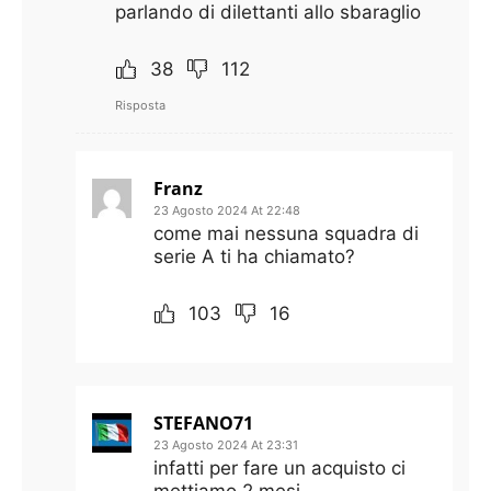
parlando di dilettanti allo sbaraglio
38
112
Risposta
Franz
23 Agosto 2024 At 22:48
come mai nessuna squadra di
serie A ti ha chiamato?
103
16
STEFANO71
23 Agosto 2024 At 23:31
infatti per fare un acquisto ci
mettiamo 2 mesi