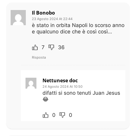
Il Bonobo
23 Agosto 2024 At 22:44
è stato in orbita Napoli lo scorso anno
e qualcuno dice che è così così…
7
36
Risposta
Nettunese doc
24 Agosto 2024 At 10:50
difatti si sono tenuti Juan Jesus
😂
0
0