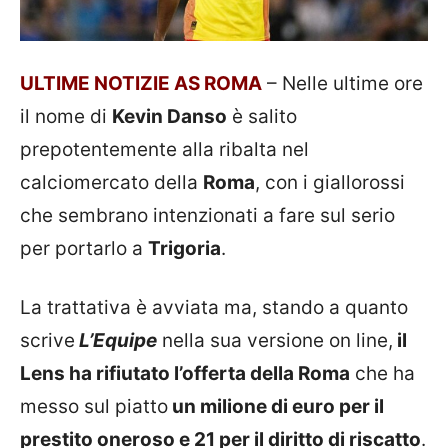
ULTIME NOTIZIE AS ROMA
– Nelle ultime ore
il nome di
Kevin Danso
è salito
prepotentemente alla ribalta nel
calciomercato della
Roma
, con i giallorossi
che sembrano intenzionati a fare sul serio
per portarlo a
Trigoria
.
La trattativa è avviata ma, stando a quanto
scrive
L’Equipe
nella sua versione on line,
il
Lens ha rifiutato l’offerta della Roma
che ha
messo sul piatto
un milione di euro per il
prestito oneroso e 21 per il diritto di riscatto
.