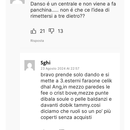
Danso é un centrale e non viene a fa
panchina….. non é che ce l’idea di
rimettersi a tre dietro??
21
13
Risposta
Sghi
23 Agosto 2024 At 22:57
bravo prende solo dando e si
mette a 3.esterni faraone celik
dhal Ang,in mezzo paredes le
fee o crist bove,mezze punte
dibala soule o pelle baldanzi e
davanti dobik tammy.cosi
diciamo che ruoli so un po’ più
coperti senza acquisti