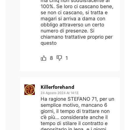
ma cmq non soddisfacente al
100%. Se loro ci cascano bene,
se non ci cascano, si tratta e
magari si arriva a dama con
obbligo attraverso un certo
numero di presenze. Si
chiamano trattative proprio per
questo
8
1
Killerforehand
24 Agosto 2024 At 14:13
Ha ragione STEFANO 71, per un
semplice motivo, mancano 6
giorni, il tempo di trattare non
c’è più… considerate anche il
tempo di stilare il contratto e
depositarlo in lega, e i giorni