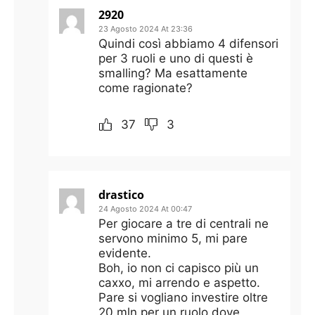
2920
23 Agosto 2024 At 23:36
Quindi così abbiamo 4 difensori
per 3 ruoli e uno di questi è
smalling? Ma esattamente
come ragionate?
37
3
drastico
24 Agosto 2024 At 00:47
Per giocare a tre di centrali ne
servono minimo 5, mi pare
evidente.
Boh, io non ci capisco più un
caxxo, mi arrendo e aspetto.
Pare si vogliano investire oltre
20 mln per un ruolo dove