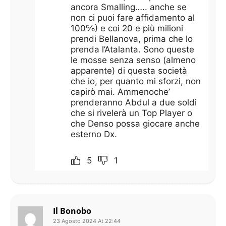
ancora Smalling….. anche se
non ci puoi fare affidamento al
100℅) e coi 20 e più milioni
prendi Bellanova, prima che lo
prenda l’Atalanta. Sono queste
le mosse senza senso (almeno
apparente) di questa società
che io, per quanto mi sforzi, non
capirò mai. Ammenoche’
prenderanno Abdul a due soldi
che si rivelerà un Top Player o
che Denso possa giocare anche
esterno Dx.
5
1
Il Bonobo
23 Agosto 2024 At 22:44