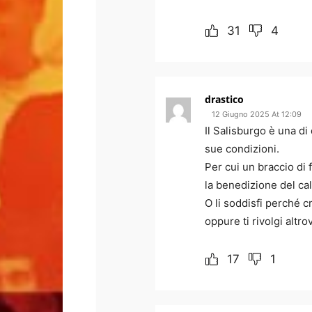
31
4
drastico
12 Giugno 2025 At 12:09
Il Salisburgo è una di 
sue condizioni.
Per cui un braccio di 
la benedizione del cal
O li soddisfi perché c
oppure ti rivolgi altro
17
1