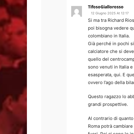
TifosoGiallorosso
12 Giugno 2025 At 12:17
Si ma tra Richard Rio
poi bisogna vedere q
colombiano in Italia.
Già perché in pochi si
calciatore che si dev
quello del centrocamp
sono venuti in Italia e
esasperata, qui. E que
ovvero l’ago della bil
Questo ragazzo lo abb
grandi prospettive.
Al contrario di quanto
Roma potrà cambiare d
fuori. Poi ci sono le 