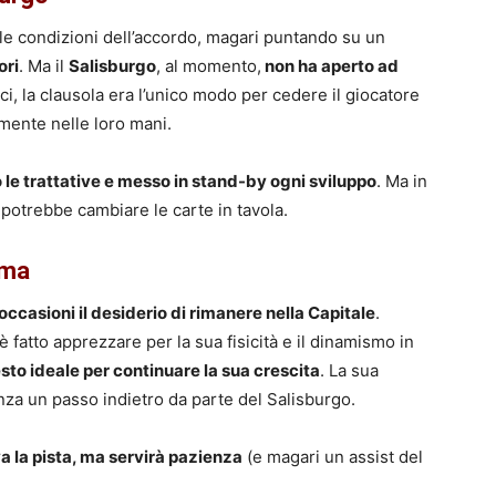
e le condizioni dell’accordo, magari puntando su un
ori
. Ma il
Salisburgo
, al momento,
non ha aperto ad
iaci, la clausola era l’unico modo per cedere il giocatore
amente nelle loro mani.
 le trattative e messo in stand-by ogni sviluppo
. Ma in
 potrebbe cambiare le carte in tavola.
oma
occasioni il desiderio di rimanere nella Capitale
.
 fatto apprezzare per la sua fisicità e il dinamismo in
sto ideale per continuare la sua crescita
. La sua
nza un passo indietro da parte del Salisburgo.
va la pista, ma servirà pazienza
(e magari un assist del