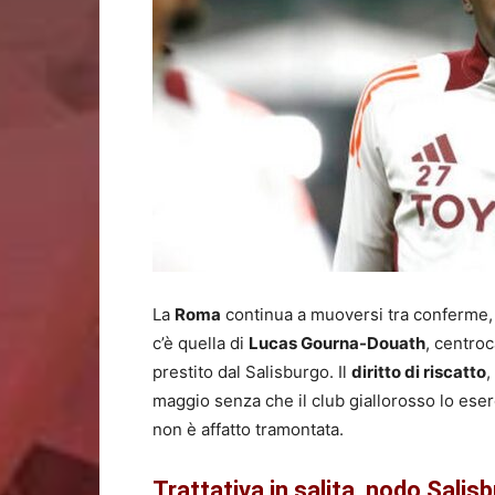
Calcio
ed
Esclusi
La
Roma
continua a muoversi tra conferme, r
c’è quella di
Lucas Gourna-Douath
, centro
prestito dal Salisburgo. Il
diritto di riscatto
,
maggio senza che il club giallorosso lo eser
non è affatto tramontata.
Trattativa in salita, nodo Salis