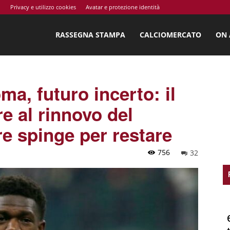
o
Privacy e utilizzo cookies
Avatar e protezione identità
ossi.net
RASSEGNA STAMPA
CALCIOMERCATO
ON 
, futuro incerto: il
e al rinnovo del
ore spinge per restare
756
32