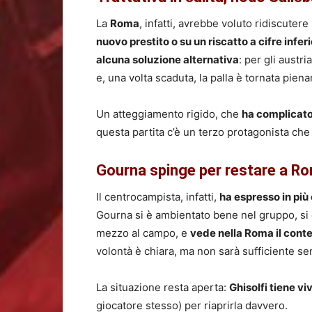
La
Roma
, infatti, avrebbe voluto ridiscuter
nuovo prestito o su un riscatto a cifre inferi
alcuna soluzione alternativa
: per gli austr
e, una volta scaduta, la palla è tornata pien
Un atteggiamento rigido, che
ha complicato
questa partita c’è un terzo protagonista che
Gourna spinge per restare a R
Il centrocampista, infatti,
ha espresso in più 
Gourna si è ambientato bene nel gruppo, si è
mezzo al campo, e
vede nella Roma il conte
volontà è chiara, ma non sarà sufficiente se
La situazione resta aperta:
Ghisolfi tiene vi
giocatore stesso) per riaprirla davvero.