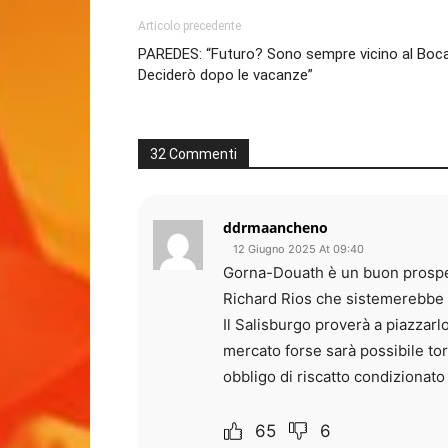
Articolo precedente
PAREDES: “Futuro? Sono sempre vicino al Boca
Deciderò dopo le vacanze”
32 Commenti
ddrmaancheno
12 Giugno 2025 At 09:40
Gorna-Douath è un buon prospet
Richard Rios che sistemerebbe a
Il Salisburgo proverà a piazzarlo
mercato forse sarà possibile to
obbligo di riscatto condizionato a
65
6