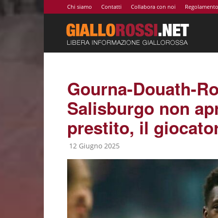
Chi siamo
Contatti
Collabora con noi
Regolament
Giallor
|
Gourna-Douath-Roma
Salisburgo non apr
Notizie
prestito, il giocat
12 Giugno 2025
AS
Roma,