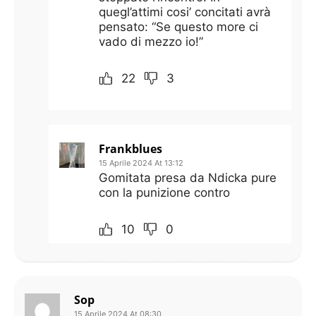
quegl’attimi cosi’ concitati avrà
pensato: “Se questo more ci
vado di mezzo io!”
22
3
Frankblues
15 Aprile 2024 At 13:12
Gomitata presa da Ndicka pure
con la punizione contro
10
0
Sop
15 Aprile 2024 At 08:30