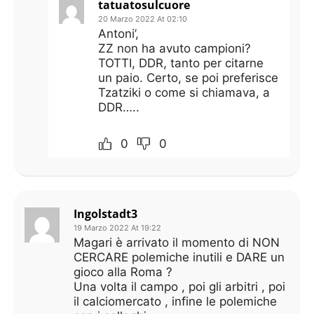
tatuatosulcuore
20 Marzo 2022 At 02:10
Antoni’,
ZZ non ha avuto campioni?
TOTTI, DDR, tanto per citarne
un paio. Certo, se poi preferisce
Tzatziki o come si chiamava, a
DDR…..
0
0
Ingolstadt3
19 Marzo 2022 At 19:22
Magari è arrivato il momento di NON
CERCARE polemiche inutili e DARE un
gioco alla Roma ?
Una volta il campo , poi gli arbitri , poi
il calciomercato , infine le polemiche