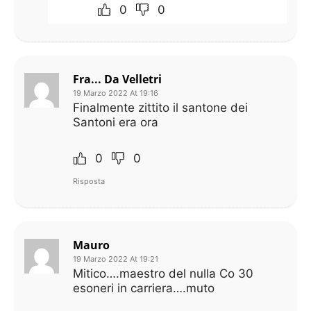
0
0
Fra... Da Velletri
19 Marzo 2022 At 19:16
Finalmente zittito il santone dei
Santoni era ora
0
0
Risposta
Mauro
19 Marzo 2022 At 19:21
Mitico….maestro del nulla Co 30
esoneri in carriera….muto