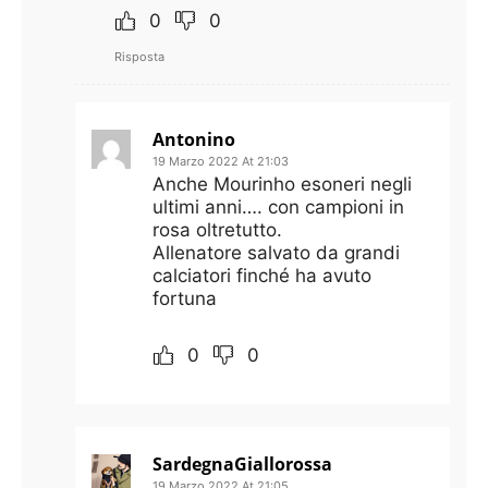
0
0
Risposta
Antonino
19 Marzo 2022 At 21:03
Anche Mourinho esoneri negli
ultimi anni…. con campioni in
rosa oltretutto.
Allenatore salvato da grandi
calciatori finché ha avuto
fortuna
0
0
SardegnaGiallorossa
19 Marzo 2022 At 21:05