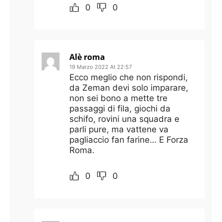
0
0
Alè roma
19 Marzo 2022 At 22:57
Ecco meglio che non rispondi,
da Zeman devi solo imparare,
non sei bono a mette tre
passaggi di fila, giochi da
schifo, rovini una squadra e
parli pure, ma vattene va
pagliaccio fan farine… E Forza
Roma.
0
0