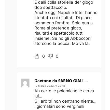
E dalli colla storiella der giogo
doo spettaccolo.
Anche oggi Napoli e Inter hanno
stentato coi risultati. Di gioco
nemmeno l’ombra. Solo qua a
Roma si pretende gioco,
risultati e spettacolo tutti
insieme. Se no gli Abbocconi
storcono la bocca. Mo va là.
0
0
Gaetano da SARNO GIALLOROSSA. ZANIOLO NON SI TOCCA
19 Marzo 2022 At 20:48
Ah certo le polemiche le cerca
lui…
Gli arbitri non centrano niente…
I giornalari sono verginelli