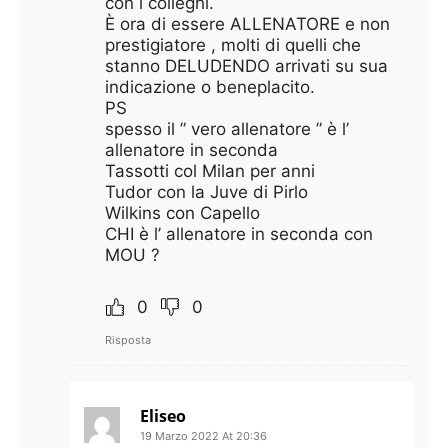
con i colleghi.
È ora di essere ALLENATORE e non
prestigiatore , molti di quelli che
stanno DELUDENDO arrivati su sua
indicazione o beneplacito.
PS
spesso il ” vero allenatore ” è l’
allenatore in seconda
Tassotti col Milan per anni
Tudor con la Juve di Pirlo
Wilkins con Capello
CHI è l’ allenatore in seconda con
MOU ?
0
0
Risposta
Eliseo
19 Marzo 2022 At 20:36