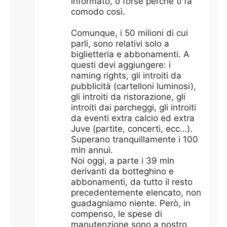
informato, o forse perché ti fa
comodo così.
Comunque, i 50 milioni di cui
parli, sono relativi solo a
biglietteria e abbonamenti. A
questi devi aggiungere: i
naming rights, gli introiti da
pubblicità (cartelloni luminosi),
gli introiti da ristorazione, gli
introiti dai parcheggi, gli introiti
da eventi extra calcio ed extra
Juve (partite, concerti, ecc…).
Superano tranquillamente i 100
mln annuì.
Noi oggi, a parte i 39 mln
derivanti da botteghino e
abbonamenti, da tutto il resto
precedentemente elencato, non
guadagniamo niente. Però, in
compenso, le spese di
manutenzione sono a nostro