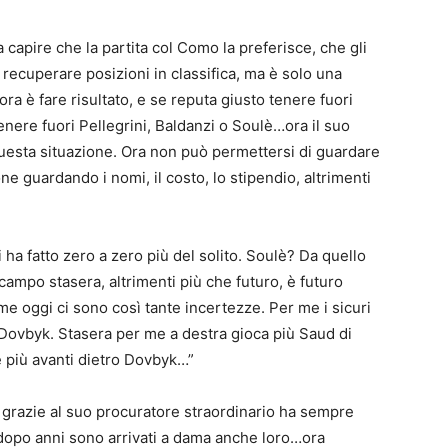
a capire che la partita col Como la preferisce, che gli
recuperare posizioni in classifica, ma è solo una
ora è fare risultato, e se reputa giusto tenere fuori
enere fuori Pellegrini, Baldanzi o Soulè…ora il suo
 questa situazione. Ora non può permettersi di guardare
e guardando i nomi, il costo, lo stipendio, altrimenti
ri ha fatto zero a zero più del solito. Soulè? Da quello
 campo stasera, altrimenti più che futuro, è futuro
 oggi ci sono così tante incertezze. Per me i sicuri
e Dovbyk. Stasera per me a destra gioca più Saud di
 più avanti dietro Dovbyk…”
 grazie al suo procuratore straordinario ha sempre
dopo anni sono arrivati a dama anche loro…ora