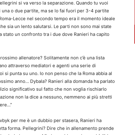
llegrini si va verso la separazione. Quando tu vuoi
 una o due partite, ma se lo fai fuori per 3-4 partite
 Roma-Lecce nel secondo tempo era il momento ideale
he sia un lento salutarsi. Le parti non sono mai state
a stato un confronto tra i due dove Ranieri ha capito
l prossimo allenatore? Solitamente non c’è una lista
ano attraverso mediatori e agenti una serie di
poi si punta su uno. Io non penso che la Roma abbia al
ossimo anno… Dybala? Ranieri alla domanda ha parlato
io significativo sul fatto che non voglia rischiarlo
rmazione non la dice a nessuno, nemmeno ai più stretti
pere…”
byk per me è un dubbio per stasera, Ranieri ha
etta forma. Pellegrini? Dire che in allenamento prende