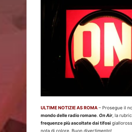
Calcio
ed
Esclusi
ULTIME NOTIZIE AS ROMA
– Prosegue il n
mondo delle radio romane
.
On Air
, la rubri
frequenze più ascoltate dai tifosi
gialloross
nota di colore. Buon divertimento!