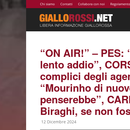
Chi siamo
Contatti
Collabora con noi
Regolament
Giallor
|
“ON AIR!” – PES: “
lento addio”, CORS
Notizie
complici degli ag
“Mourinho di nuov
AS
penserebbe”, CARI
Biraghi, se non fos
Roma,
12 Dicembre 2024