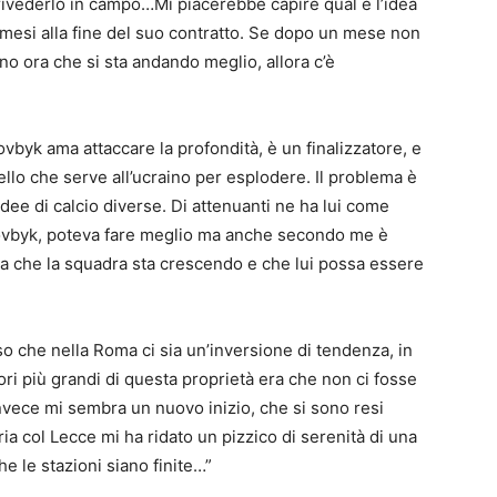
 rivederlo in campo…Mi piacerebbe capire qual è l’idea
mesi alla fine del suo contratto. Se dopo un mese non
o ora che si sta andando meglio, allora c’è
ovbyk ama attaccare la profondità, è un finalizzatore, e
lo che serve all’ucraino per esplodere. Il problema è
 idee di calcio diverse. Di attenuanti ne ha lui come
è Dovbyk, poteva fare meglio ma anche secondo me è
 ora che la squadra sta crescendo e che lui possa essere
 che nella Roma ci sia un’inversione di tendenza, in
rori più grandi di questa proprietà era che non ci fosse
vece mi sembra un nuovo inizio, che si sono resi
ria col Lecce mi ha ridato un pizzico di serenità di una
e le stazioni siano finite…”