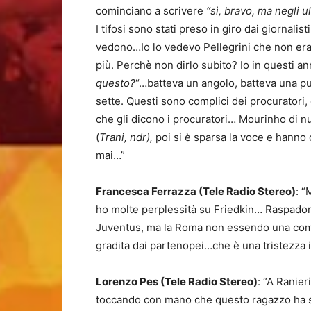
cominciano a scrivere
“sì, bravo, ma negli 
I tifosi sono stati preso in giro dai giornalisti
vedono…Io lo vedevo Pellegrini che non er
più. Perchè non dirlo subito? Io in questi an
questo?
“…batteva un angolo, batteva una pu
sette. Questi sono complici dei procuratori,
che gli dicono i procuratori… Mourinho di nu
(
Trani, ndr),
poi si è sparsa la voce e hanno 
mai…”
Francesca Ferrazza (Tele Radio Stereo)
: 
ho molte perplessità su Friedkin… Raspadori
Juventus, ma la Roma non essendo una comp
gradita dai partenopei…che è una tristezza i
Lorenzo Pes (Tele Radio Stereo)
: “A Ranier
toccando con mano che questo ragazzo ha s