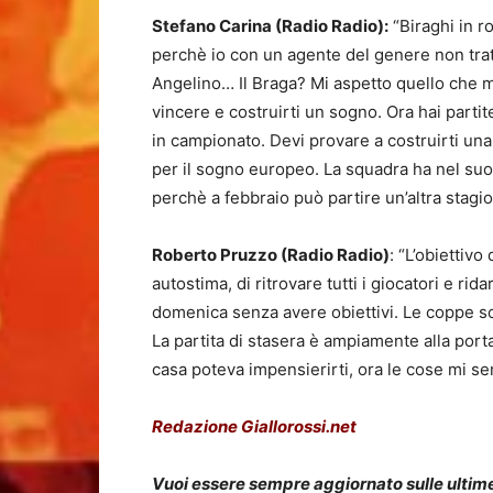
Stefano Carina (Radio Radio):
“Biraghi in r
perchè io con un agente del genere non tratt
Angelino… Il Braga? Mi aspetto quello che
vincere e costruirti un sogno. Ora hai parti
in campionato. Devi provare a costruirti u
per il sogno europeo. La squadra ha nel suo
perchè a febbraio può partire un’altra stagi
Roberto Pruzzo (Radio Radio)
: “L’obiettiv
autostima, di ritrovare tutti i giocatori e rid
domenica senza avere obiettivi. Le coppe so
La partita di stasera è ampiamente alla port
casa poteva impensierirti, ora le cose mi 
Redazione Giallorossi.net
Vuoi essere sempre aggiornato sulle ultime 