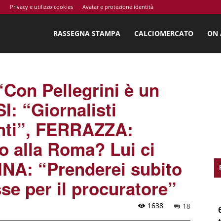
o
Privacy e utilizzo cookies
Avatar e protezione identità
ossi.net
RASSEGNA STAMPA
CALCIOMERCATO
ON 
Con Pellegrini è un
I: “Giornalisti
enti”, FERRAZZA:
o alla Roma? Lui ci
NA: “Prenderei subito
se per il procuratore”
1638
18