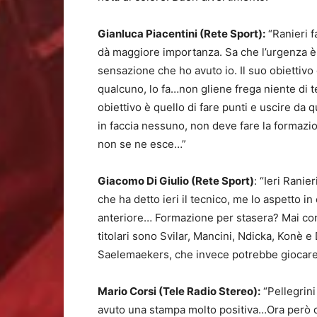
Gianluca Piacentini (Rete Sport):
“Ranieri f
dà maggiore importanza. Sa che l’urgenza è 
sensazione che ho avuto io. Il suo obiettivo 
qualcuno, lo fa…non gliene frega niente di t
obiettivo è quello di fare punti e uscire da
in faccia nessuno, non deve fare la formazion
non se ne esce…”
Giacomo Di Giulio (Rete Sport)
: “Ieri Ranie
che ha detto ieri il tecnico, me lo aspetto in
anteriore… Formazione per stasera? Mai come
titolari sono Svilar, Mancini, Ndicka, Konè 
Saelemaekers, che invece potrebbe giocare
Mario Corsi (Tele Radio Stereo):
“Pellegrini
avuto una stampa molto positiva…Ora però 