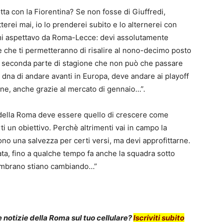
otta con la Fiorentina? Se non fosse di Giuffredi,
erei mai, io lo prenderei subito e lo alternerei con
 mi aspettavo da Roma-Lecce: devi assolutamente
te che ti permetteranno di risalire al nono-decimo posto
na seconda parte di stagione che non può che passare
 dna di andare avanti in Europa, deve andare ai playoff
one, anche grazie al mercato di gennaio…”.
o della Roma deve essere quello di crescere come
arti un obiettivo. Perchè altrimenti vai in campo la
no una salvezza per certi versi, ma devi approfittarne.
ata, fino a qualche tempo fa anche la squadra sotto
sembrano stiano cambiando…”
notizie della Roma sul tuo cellulare?
Iscriviti subito