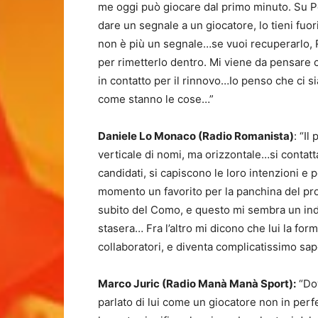
me oggi può giocare dal primo minuto. Su Pe
dare un segnale a un giocatore, lo tieni fuori
non è più un segnale…se vuoi recuperarlo,
per rimetterlo dentro. Mi viene da pensare c
in contatto per il rinnovo…Io penso che ci si
come stanno le cose…”
Daniele Lo Monaco (Radio Romanista)
: “I
verticale di nomi, ma orizzontale…si contatt
candidati, si capiscono le loro intenzioni e 
momento un favorito per la panchina del pr
subito del Como, e questo mi sembra un indiz
stasera… Fra l’altro mi dicono che lui la fo
collaboratori, e diventa complicatissimo sa
Marco Juric (Radio Manà Manà Sport):
“Dov
parlato di lui come un giocatore non in perf