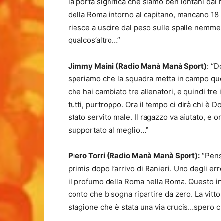
la porta significa che siamo ben lontani dal
della Roma intorno al capitano, mancano 18 
riesce a uscire dal peso sulle spalle nemmen
qualcos’altro…”
Jimmy Maini (Radio Manà Manà Sport)
: “D
speriamo che la squadra metta in campo quel
che hai cambiato tre allenatori, e quindi tre
tutti, purtroppo. Ora il tempo ci dirà chi 
stato servito male. Il ragazzo va aiutato, e
supportato al meglio…”
Piero Torri (Radio Manà Manà Sport):
“Penso
primis dopo l’arrivo di Ranieri. Uno degli er
il profumo della Roma nella Roma. Questo in
conto che bisogna ripartire da zero. La vitto
stagione che è stata una via crucis…spero ch