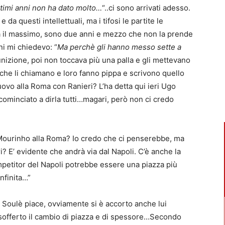
ultimi anni non ha dato molto…
“..ci sono arrivati adesso.
 e da questi intellettuali, ma i tifosi le partite le
a il massimo, sono due anni e mezzo che non la prende
ni mi chiedevo: “
Ma perchè gli hanno messo sette a
nizione, poi non toccava più una palla e gli mettevano
 che li chiamano e loro fanno pippa e scrivono quello
ovo alla Roma con Ranieri? L’ha detta qui ieri Ugo
cominciato a dirla tutti…magari, però non ci credo
“Mourinho alla Roma? Io credo che ci penserebbe, ma
? E’ evidente che andrà via dal Napoli. C’è anche la
etitor del Napoli potrebbe essere una piazza più
nfinita…”
i Soulè piace, ovviamente si è accorto anche lui
offerto il cambio di piazza e di spessore…Secondo