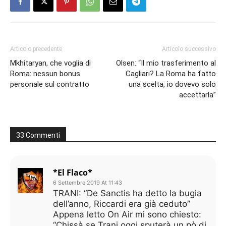
Articolo precedente
Articolo successivo
Mkhitaryan, che voglia di
Olsen: “Il mio trasferimento al
Roma: nessun bonus
Cagliari? La Roma ha fatto
personale sul contratto
una scelta, io dovevo solo
accettarla”
33 Commenti
*El Flaco*
6 Settembre 2019 At 11:43
TRANI: “De Sanctis ha detto la bugia
dell’anno, Riccardi era già ceduto”
Appena letto On Air mi sono chiesto:
“Chissà se Trani oggi sputerà un pò di