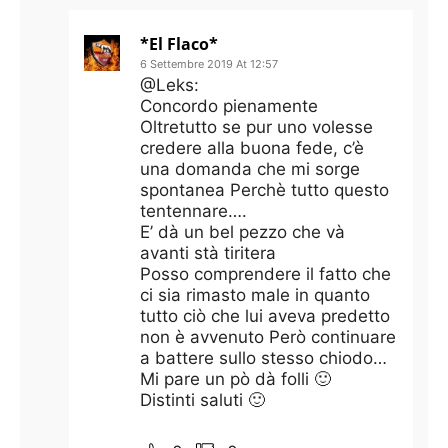
*El Flaco*
6 Settembre 2019 At 12:57
@Leks:
Concordo pienamente
Oltretutto se pur uno volesse
credere alla buona fede, c’è
una domanda che mi sorge
spontanea Perchè tutto questo
tentennare….
E’ dà un bel pezzo che và
avanti stà tiritera
Posso comprendere il fatto che
ci sia rimasto male in quanto
tutto ciò che lui aveva predetto
non è avvenuto Però continuare
a battere sullo stesso chiodo…
Mi pare un pò dà folli 🙂
Distinti saluti 🙂