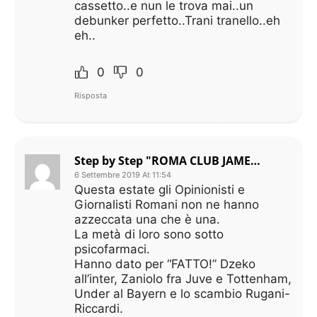
cassetto..e nun le trova mai..un
debunker perfetto..Trani tranello..eh
eh..
0
0
Risposta
Step by Step "ROMA CLUB JAMES PALLOTTA"
6 Settembre 2019 At 11:54
Questa estate gli Opinionisti e
Giornalisti Romani non ne hanno
azzeccata una che è una.
La metà di loro sono sotto
psicofarmaci.
Hanno dato per “FATTO!” Dzeko
all’inter, Zaniolo fra Juve e Tottenham,
Under al Bayern e lo scambio Rugani-
Riccardi.