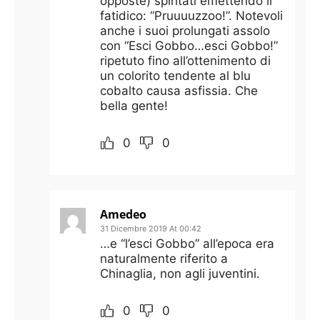
opposte) spiritati emettendo il
fatidico: “Pruuuuzzoo!”. Notevoli
anche i suoi prolungati assolo
con “Esci Gobbo…esci Gobbo!”
ripetuto fino all’ottenimento di
un colorito tendente al blu
cobalto causa asfissia. Che
bella gente!
0
0
Amedeo
31 Dicembre 2019 At 00:42
…e “l’esci Gobbo” all’epoca era
naturalmente riferito a
Chinaglia, non agli juventini.
0
0