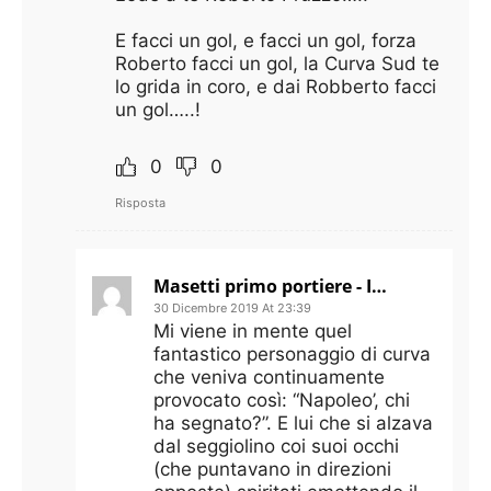
E facci un gol, e facci un gol, forza
Roberto facci un gol, la Curva Sud te
lo grida in coro, e dai Robberto facci
un gol…..!
0
0
Risposta
Masetti primo portiere - IN ATTESA DEI COMUNICATI UFFICIALI
30 Dicembre 2019 At 23:39
Mi viene in mente quel
fantastico personaggio di curva
che veniva continuamente
provocato così: “Napoleo’, chi
ha segnato?”. E lui che si alzava
dal seggiolino coi suoi occhi
(che puntavano in direzioni