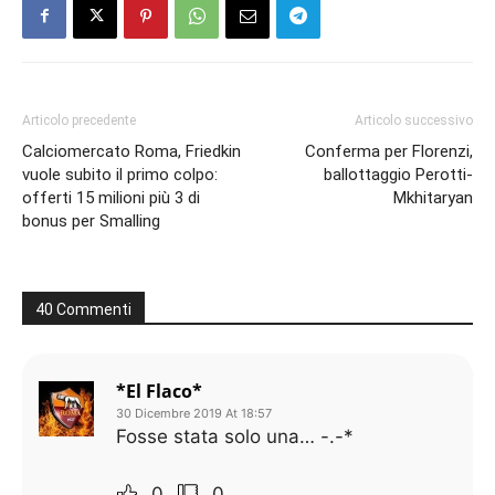
Articolo precedente
Articolo successivo
Calciomercato Roma, Friedkin
Conferma per Florenzi,
vuole subito il primo colpo:
ballottaggio Perotti-
offerti 15 milioni più 3 di
Mkhitaryan
bonus per Smalling
40 Commenti
*El Flaco*
30 Dicembre 2019 At 18:57
Fosse stata solo una… -.-*
0
0