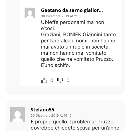
Gaetano da sarno giallorossa.ZANIOLO NON SI TOCCA
30 Dicembre 2019 At 21:50
Ubieffe perdonami ma non
e’cosi.
Graziani, BONIEK Giannini tanto
per fare alcuni nomi, non hanno
mai avuto un ruolo in società,
ma non hanno mai vomitato
quello che ha vomitato Pruzzo.
E’uno schifo.
0
0
Stefano55
30 Dicembre 2019 At 19:12
E proprio quello il problema! Pruzzo
dovrebbe chiedete scusa per un’anno