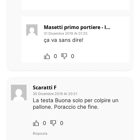
Masetti primo portiere - IN ATTESA DEI COMUNICATI UFFICIALI
31 Dicembre 2019 At 01:25
ça va sans dire!
0
0
Scaratti F
30 Dicembre 2019 At 20:21
La testa Buona solo per colpire un
pallone. Poraccio che fine.
0
0
Risposta