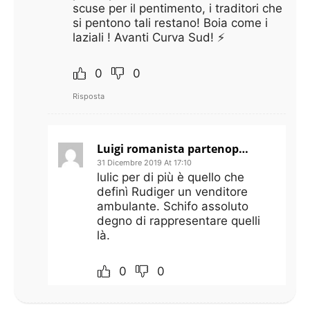
scuse per il pentimento, i traditori che
si pentono tali restano! Boia come i
laziali ! Avanti Curva Sud! ⚡️
0
0
Risposta
Luigi romanista partenopeo
31 Dicembre 2019 At 17:10
lulic per di più è quello che
definì Rudiger un venditore
ambulante. Schifo assoluto
degno di rappresentare quelli
là.
0
0