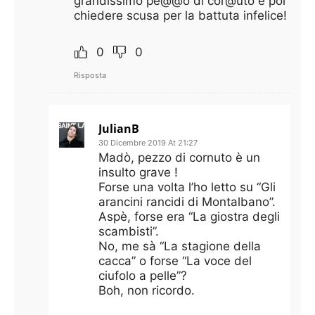
grandissimo pe@@o di cor@uto e poi
chiedere scusa per la battuta infelice!
0
0
Risposta
JulianB
30 Dicembre 2019 At 21:27
Madò, pezzo di cornuto è un
insulto grave !
Forse una volta l’ho letto su “Gli
arancini rancidi di Montalbano”.
Aspè, forse era “La giostra degli
scambisti”.
No, me sà “La stagione della
cacca” o forse “La voce del
ciufolo a pelle”?
Boh, non ricordo.