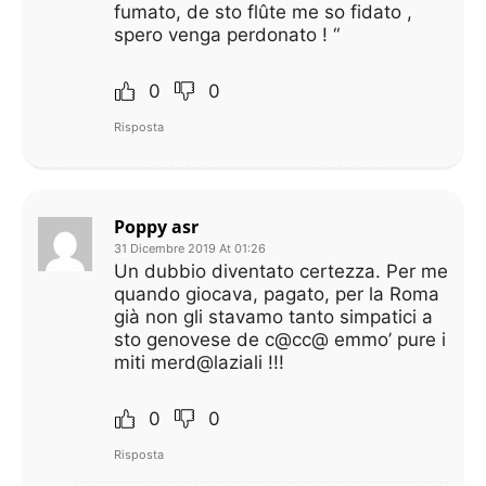
fumato, de sto flûte me so fidato ,
spero venga perdonato ! “
0
0
Risposta
Poppy asr
31 Dicembre 2019 At 01:26
Un dubbio diventato certezza. Per me
quando giocava, pagato, per la Roma
già non gli stavamo tanto simpatici a
sto genovese de c@cc@ emmo’ pure i
miti merd@laziali !!!
0
0
Risposta