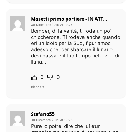
Masetti primo portiere - IN ATTESA DEI COMUNICATI UFFICIALI
30 Dicembre 2019 At 19:26
Bomber, dì la verità, ti rode un po’ il
chiccherone. Ti rodeva anche quando
eri un idolo per la Sud, figuriamoci
adesso che, per sbarcare il lunario,
devi passare il tuo tempo nello zoo di
Ilaria…
0
0
Risposta
Stefano55
30 Dicembre 2019 At 19:28
Pure io potrei dire che lui e’un