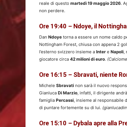
reale di questo
martedì 19 maggio 2026
. A
non perdere.
Ore 19:40 – Ndoye, il Nottingha
Dan
Ndoye
torna a essere un nome caldo pe
Nottingham Forest, chiusa con appena 2 gol 
l’esterno svizzero insieme a
Inter
e
Napoli
,
giocatore circa
42 milioni di euro
.
(Calciomer
Ore 16:15 – Sbravati, niente Ro
Michele
Sbravati
non sarà il nuovo respons
Gianluca
Di Marzio
, infatti, il dirigente an
famiglia
Percassi
, insieme al responsabile 
di puntare fortemente su di lui.
(gianlucadi
Ore 15:10 – Dybala apre alla Pr