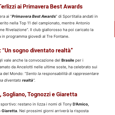
Terlizzi ai Primavera Best Awards
ra ai “
Primavera Best Awards
” di Sportitalia andati in
serito nella Top 11 del campionato, mentre Antonio
 Rivelazione”. Il club giallorosso ha poi caricato la
na in programma giovedì al Tre Fontane.
: “Un sogno diventato realtà”
li vale anche la convocazione del
Brasile
per i
iamato da Ancelotti nelle ultime soste, ha celebrato sui
ppa del Mondo:
“Sento la responsabilità di rappresentare
a diventato
realtà
”.
, Sogliano, Tognozzi e Giaretta
 sportivo: restano in lizza i nomi di Tony
D’Amico,
o
Giaretta
. Nei prossimi giorni arriverà la risposta