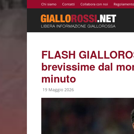
Chi siamo
Contatti
Collabora con noi
Regolament
Giallor
|
FLASH GIALLOROSS
brevissime dal m
Notizie
minuto
19 Maggio 2026
AS
Roma,