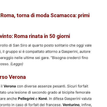
Roma, torna di moda Scamacca: primi
vinto: Roma rinata in 50 giorni
ollo di San Siro al quarto posto solitario che oggi vale
 il gruppo si è compattato attorno a Gasperini, autore
pareggio nelle ultime sei gare. “Bisogna crederci fino
orosso.
(Leggo)
rso Verona
 il
Verona
con diverse assenze pesanti. Sicuri forfait
rtato una lesione di secondo grado al bicipite femorale
utare anche
Pellegrini
e
Koné
. In difesa Gasperini valuta
pronto in caso di forfait del francese.
Venturino
, infine,