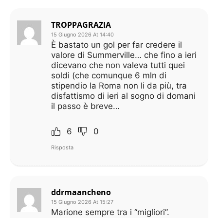
TROPPAGRAZIA
15 Giugno 2026 At 14:40
È bastato un gol per far credere il
valore di Summerville… che fino a ieri
dicevano che non valeva tutti quei
soldi (che comunque 6 mln di
stipendio la Roma non li da più, tra
disfattismo di ieri al sogno di domani
il passo è breve…
6
0
Risposta
ddrmaancheno
15 Giugno 2026 At 15:27
Marione sempre tra i “migliori”.