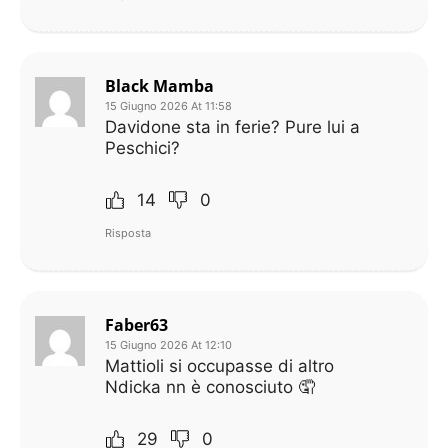
Black Mamba
15 Giugno 2026 At 11:58
Davidone sta in ferie? Pure lui a
Peschici?
14
0
Risposta
Faber63
15 Giugno 2026 At 12:10
Mattioli si occupasse di altro
Ndicka nn è conosciuto 🤦
29
0