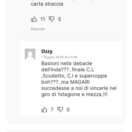
carta straccia
11
5
Risposta
Ozzy
1 Giugno 2026 At 21:09
Bastoni nella debacle
dell’inda???..finale C.L
,Scudetto, C.I e supercoppa
boh???..ma MAGARI
succedesse a noi di vincerle nel
giro di 1stagione e mezza,!!!
7
0