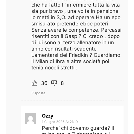
che ha fatto l ‘ infermiere tutta la vita
sia pur bravo , una volta in pensione
lo metti in S,O. ad operare.Ha un ego
smisurato pretenderebbe poteri
Senza avere le competenze. Percassi
risentiti con il Gasp ? Ci credo , dopo
di lui sono al terzo allenatore in un
anno con risultati scadenti.
Lamentarsi dei Friedkin ? Guardiamo
il Milan di Ibra e altre società poi
teniamoceli stretti .
36
8
Risposta
Ozzy
1 Giugno 2026 At 21:19
Perche’ chi dovemo guarda? il