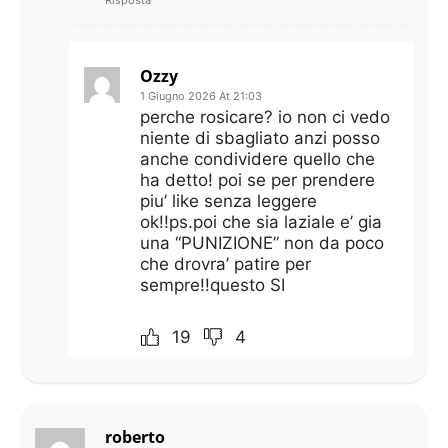
Risposta
Ozzy
1 Giugno 2026 At 21:03
perche rosicare? io non ci vedo
niente di sbagliato anzi posso
anche condividere quello che
ha detto! poi se per prendere
piu’ like senza leggere
ok!!ps.poi che sia laziale e’ gia
una “PUNIZIONE” non da poco
che drovra’ patire per
sempre!!questo SI
19
4
roberto