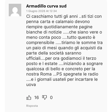
Armadillo curva sud
1 Giugno 2026 At 12:34
Ci caschiamo tutti gli anni ..sti tizi con
penna carta e calamaio devono
riempire quotidianamente pagine
bianche di notizie …..che siano vere o
meno conta poco ….tutto questo è
comprensibile …..tiriamo le somme tra
un paio di mesi quando gli acquisti da
parte della società saranno
ufficiali….per ora godiamoci il terzo
posto e l estate ….iniziando a sognare
qualcosa di bello e concreto per la
nostra Roma …PS spegnete le radio
….e i giornali usateli per incartare le
uova
16
0
Risposta