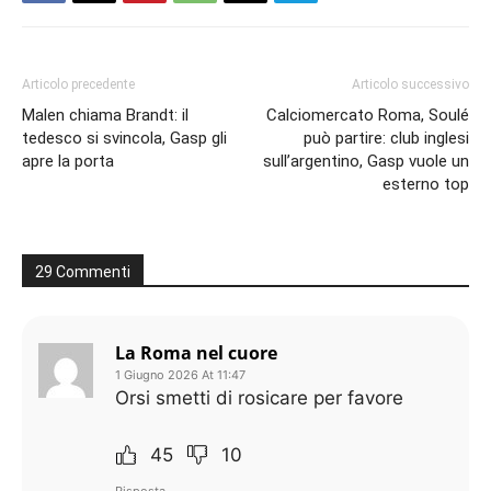
Articolo precedente
Articolo successivo
Malen chiama Brandt: il
Calciomercato Roma, Soulé
tedesco si svincola, Gasp gli
può partire: club inglesi
apre la porta
sull’argentino, Gasp vuole un
esterno top
29 Commenti
La Roma nel cuore
1 Giugno 2026 At 11:47
Orsi smetti di rosicare per favore
45
10