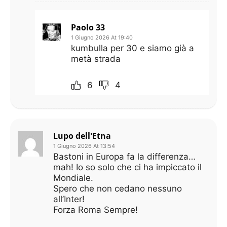
Paolo 33
1 Giugno 2026 At 19:40
kumbulla per 30 e siamo già a
metà strada
6
4
Lupo dell'Etna
1 Giugno 2026 At 13:54
Bastoni in Europa fa la differenza…
mah! Io so solo che ci ha impiccato il
Mondiale.
Spero che non cedano nessuno
all’Inter!
Forza Roma Sempre!