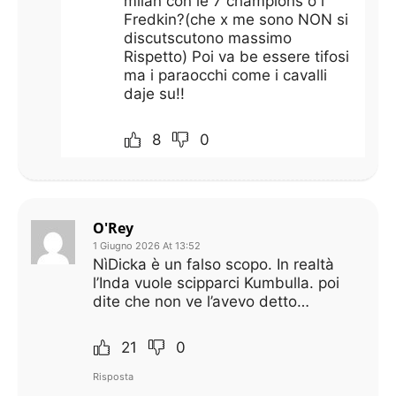
milan con le 7 champions o i
Fredkin?(che x me sono NON si
discutscutono massimo
Rispetto) Poi va be essere tifosi
ma i paraocchi come i cavalli
daje su!!
8
0
O'Rey
1 Giugno 2026 At 13:52
NìDicka è un falso scopo. In realtà
l’Inda vuole scipparci Kumbulla. poi
dite che non ve l’avevo detto…
21
0
Risposta