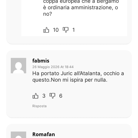
coppa europea che a Bergamo
è ordinaria amministrazione, o
no?
10
1
fabmis
26 Maggio 2026 At 18:44
Ha portato Juric all’Atalanta, occhio a
questo.Non mi ispira per nulla.
3
6
Risposta
Romafan