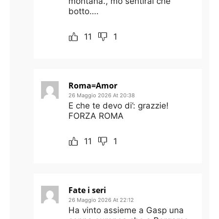
montanà., mo sentirai che
botto….
11
1
Roma=Amor
26 Maggio 2026 At 20:38
E che te devo di’: grazzie!
FORZA ROMA
11
1
Fate i seri
26 Maggio 2026 At 22:12
Ha vinto assieme a Gasp una