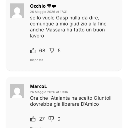
Occhio 💛❤️
26 Maggio 2026 At 17:31
se lo vuole Gasp nulla da dire,
comunque a mio giudizio alla fine
anche Massara ha fatto un buon
lavoro
68
5
Risposta
MarcoL
26 Maggio 2026 At 17:36
Ora che l’Atalanta ha scelto Giuntoli
dovrebbe già liberare D’Amico
27
0