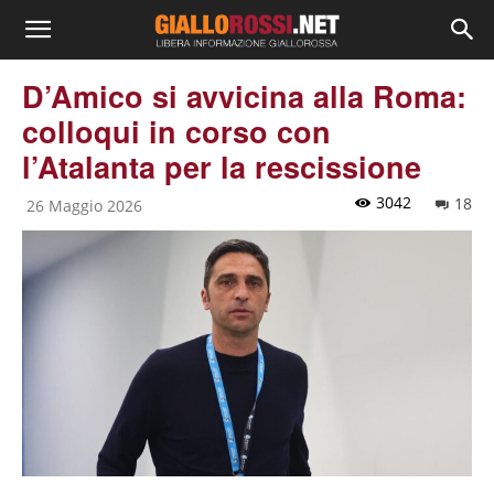
D’Amico si avvicina alla Roma:
colloqui in corso con
l’Atalanta per la rescissione
3042
18
26 Maggio 2026